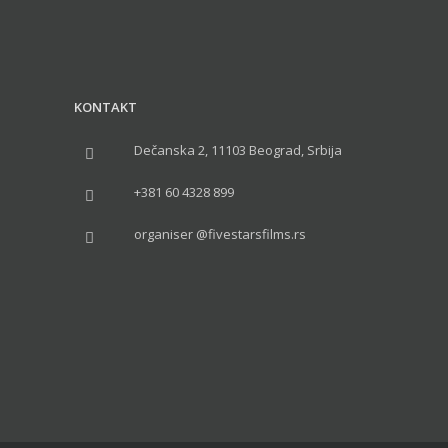
KONTAKT
Dečanska 2, 11103 Beograd, Srbija
+381 60 4328 899
organiser @fivestarsfilms.rs