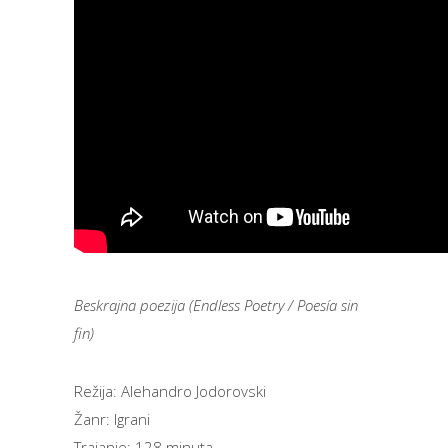
Beskrajna poezija (Endless Poetry / Poesía sin
fin)
Režija: Alehandro Jodorovski
Žanr: Igrani
Trajanje: 128 minuta