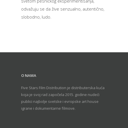
svetom pesničkog eksperimentisanja,
odvažuju se da žive senzualno, autentično,
slobodno, ludo.
O NAMA
Five Stars Film Distribution je distributerska kuća
koja je svoj rad započela 2015. godine nudeći
publici najbolje svetske i evropske art house
igrane i dokumentarne filmove.