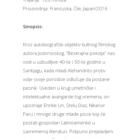
Proizvodnja: Francuska, Čile, Japan/2016
Sinopsis:
Kroz autobiografski objektiv kultnog filmskog
autora Jodorovskog, “Beskrajna poezija” nas
vodi u uzbudljive 40-te i 50-te godine u
Santijagu, kada mladi Alehandrito protiv
volje svoje porodice odlučuje da postane
pesnik. Uveden u krug umetničke i
intelektualne avangarde tog vremena, on
upoznaje Enrike Lin, Stelu Diaz, Nikanor
Paru i mnoge druge mlade pisce koji će
postati gospodari Latinoamerike u
savremenoj literaturi. Potpuno preplavljeni