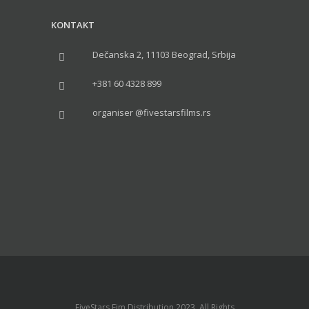
KONTAKT
Dečanska 2, 11103 Beograd, Srbija
+381 60 4328 899
organiser @fivestarsfilms.rs
FiveStars Fim Distribution 2023. All Rights