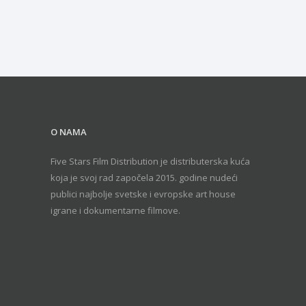
O NAMA
Five Stars Film Distribution je distributerska kuća
koja je svoj rad započela 2015. godine nudeći
publici najbolje svetske i evropske art house
igrane i dokumentarne filmove.