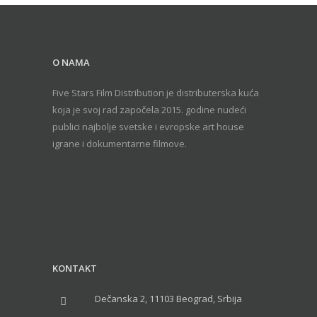
O NAMA
Five Stars Film Distribution je distributerska kuća
koja je svoj rad započela 2015. godine nudeći
publici najbolje svetske i evropske art house
igrane i dokumentarne filmove.
KONTAKT
Dečanska 2, 11103 Beograd, Srbija