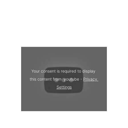
Your consent is required to display 
this content from  youtube - 
Privacy 
Settings