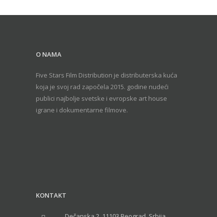
O NAMA
Five Stars Film Distribution je distributerska kuća
koja je svoj rad započela 2015. godine nudeći
publici najbolje svetske i evropske art house
igrane i dokumentarne filmove.
KONTAKT
Dečanska 2, 11103 Beograd, Srbija