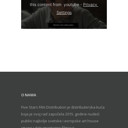
this content from  youtube - 
Privacy 
Settings
O NAMA
Five Stars Film Distribution je distributerska kuća
koja je svoj rad započela 2015. godine nudeći
publici najbolje svetske i evropske art house
igrane i dokumentarne filmove.