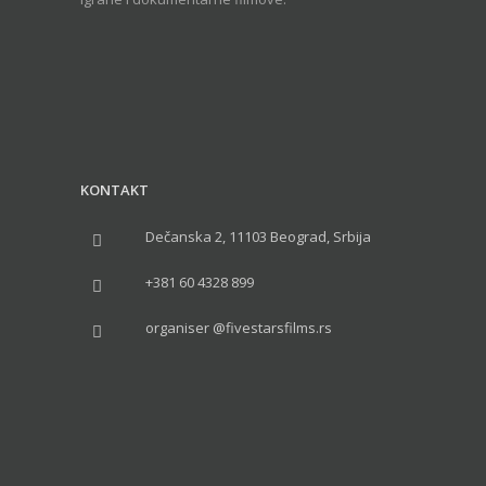
KONTAKT
Dečanska 2, 11103 Beograd, Srbija
+381 60 4328 899
organiser @fivestarsfilms.rs