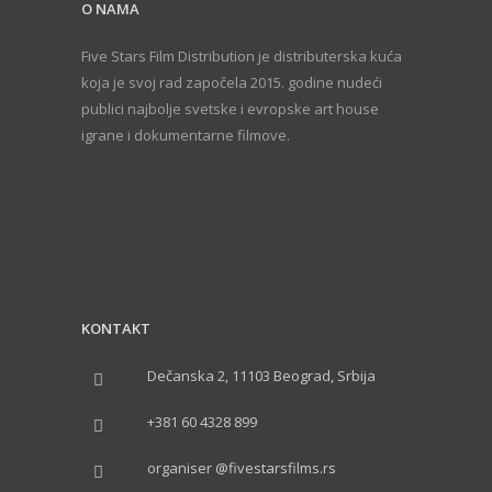
O NAMA
Five Stars Film Distribution je distributerska kuća
koja je svoj rad započela 2015. godine nudeći
publici najbolje svetske i evropske art house
igrane i dokumentarne filmove.
KONTAKT
Dečanska 2, 11103 Beograd, Srbija
+381 60 4328 899
organiser @fivestarsfilms.rs