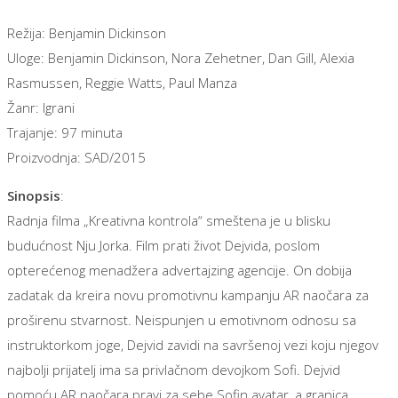
Režija: Benjamin Dickinson
Uloge: Benjamin Dickinson, Nora Zehetner, Dan Gill, Alexia
Rasmussen, Reggie Watts, Paul Manza
Žanr: Igrani
Trajanje: 97 minuta
Proizvodnja: SAD/2015
Sinopsis
:
Radnja filma „Kreativna kontrola“ smeštena je u blisku
budućnost Nju Jorka. Film prati život Dejvida, poslom
opterećenog menadžera advertajzing agencije. On dobija
zadatak da kreira novu promotivnu kampanju AR naočara za
proširenu stvarnost. Neispunjen u emotivnom odnosu sa
instruktorkom joge, Dejvid zavidi na savršenoj vezi koju njegov
najbolji prijatelj ima sa privlačnom devojkom Sofi. Dejvid
pomoću AR naočara pravi za sebe Sofin avatar, a granica