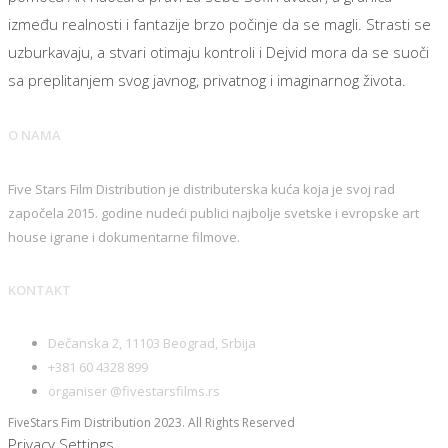
između realnosti i fantazije brzo počinje da se magli. Strasti se
uzburkavaju, a stvari otimaju kontroli i Dejvid mora da se suoči
sa preplitanjem svog javnog, privatnog i imaginarnog života.
O NAMA
Five Stars Film Distribution je distributerska kuća koja je svoj rad
započela 2015. godine nudeći publici najbolje svetske i evropske art
house igrane i dokumentarne filmove.
KONTAKT
Dečanska 2, 11103 Beograd, Srbija
+381 60 4328 899
organiser @fivestarsfilms.rs
FiveStars Fim Distribution 2023. All Rights Reserved
Privacy Settings